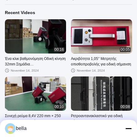
Γρήγορη ανίχνευση
Recent Videos
00:16
00:05
Ένα κλικ βαθμονόμηση Οδική κίνηση
Ακριβότητα 1,05° Μετρητής
32mm Σημάδια
οπισθοπροβολής για οδική σήμανση
Ρετροαντανακλαστομετρητής
November 14, 2024
November 14, 2024
Γρήγορη ανίχνευση
00:10
00:08
Συνεχή ρεύμα 8,4V 220 mm × 250
Ρετροαντανακλαστικό για οδική
mm × 80 mm Σημάδι
σήμανση
οπισθοπροβολέα
bella
November 14, 2024
November 14, 2024