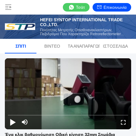
Τσάτ
Επικοινωνία
HEFEI SYNTOP INTERNATIONAL TRADE
CO.,LTD.
Ποιότητας Μετρητής Οπισθοανακλαστήρων,
Πεζοδρόμιο Που Χαρακτηρίζει Retroreflectometer
Κατασκευαστής Από Την Κίνα
ΣΠΊΤΙ
ΒΊΝΤΕΟ
ΛΊΣΤΑ ΑΝΑΠΑΡΑΓΩΓΉΣ
ΙΣΤΟΣΕΛΊΔΑ
Ένα κλικ βαθμονόμηση Οδική κίνηση 32mm Σημάδια