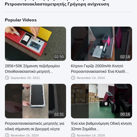
Ρετροαντανακλαστομετρητής Γρήγορη ανίχνευση
Popular Videos
02:50
02:18
2856+50K Σήμανση πεζοδρομίου
Κίτρινο Γκρίζο 2000mAh Κινητό
Οπισθανακλαστικό μετρητή
Ρετροαντανακλαστικό Ένα Κλειδί
Βαθμονόμηση ενός κλειδιού
Ανίχνευση
September 29, 2021
November 14, 2024
02:31
00:16
Ρετροαντανακλαστικός μετρητής για
Ένα κλικ βαθμονόμηση Οδική κίνηση
οδική σήμανση σε βροχερή νύχτα
32mm Σημάδια
Ρετροαντανακλαστομετρητής
November 14, 2024
November 14, 2024