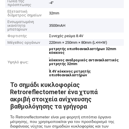
Γωνία της
-4°
πρόσπτωσης
Εξεταστική
32mm
διάμετρος σημείων
Ενσωματωμένη
ικανότητα
3500mAH
μπαταριών
Φορτιστής
Συνεχές ρεύμα 8.4V
Μέγεθος οργάνων
220mm × 250mm × 80mm (L×H×W)
μετρητής οπισθοανακλαστήρων 32mm
κόκκινος
,
κόκκινος αναδρομικός αντανακλαστικός
Υψηλό φως:
μετρητής 32mm
,
8.4V κόκκινος μετρητής
οπισθοανακλαστήρων
Το σημάδι κυκλοφορίας
Retroreflectometer ένα χτυπά
ακριβή στοιχεία ανίχνευσης
βαθμολόγησης τα γρήγορα
Το Retroreflectometer είναι μια φορητή επιτόπια όργανο
μέτρησης, που χρησιμοποιείται για τον προσδιορισμό της
διαφάνειας νύχτας των σημαδιών κυκλοφορίας και των