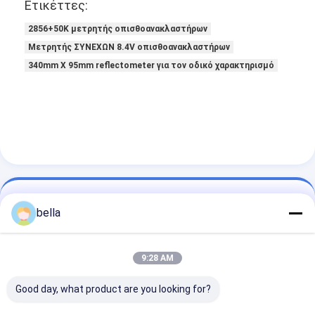
Ετικέττες:
2856+50K μετρητής οπισθοανακλαστήρων
Μετρητής ΣΥΝΕΧΩΝ 8.4V οπισθοανακλαστήρων
340mm X 95mm reflectometer για τον οδικό χαρακτηρισμό
Στοιχεία Επικοινωνίας
bella
Ms. BELLA LIU
86 -15222916980
9:28 AM
Χρονική οδός, Νο 9706 λεωφόρος Fanhua, ζώνη
Good day, what product are you looking for?
οικονομικής ανάπτυξης, πόλη Hefei, επαρχία Anhui