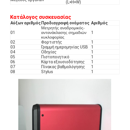
(L×H×W)
Κατάλογος συσκευασίας
Αύξων αριθμός
Προδιαγραφή ονόματος
Αριθμός
Μετρητής αναδρομικός-
01
αντανάκλασης σημαδιών
1
κυκλοφορίας
02
Φορτιστής
1
03
Γραμμή ημερομηνίας USB
1
04
Οδηγίες
1
05
Πιστοποιητικό
1
06
Κάρτα εξουσιοδότησης
1
07
Πίνακας βαθμολόγησης
1
08
Stylus
1
Σπίτι
Προϊόντα
Εκπομπή VR