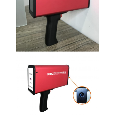
Σχετικά με εμάς
Επισκέψεις στο εργοστάσιο
Έλεγχος Ποιότητας
Επικοινωνήστε μαζί μας
Ειδήσεις
Υποθέσεις
Μετρητής οπισθοανακλαστήρων
Πεζοδρόμιο που χαρακτηρίζει Retroreflectometer
Σημάδι Retroreflectometer