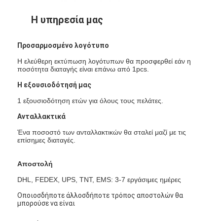
Αναδρομικός αντανακλαστικός μετρητής
Η υπηρεσία μας
Δρόμος που χαρακτηρίζει το μετρητή πάχους
Προσαρμοσμένο λογότυπο
Φορητό Retroreflectometer
Η ελεύθερη εκτύπωση λογότυπων θα προσφερθεί εάν η
ποσότητα διαταγής είναι επάνω από 1pcs.
Φορητό Retroreflectometer
Η εξουσιοδότησή μας
Αναδρομικά αντανακλαστικά σημάδια
1 εξουσιοδότηση ετών για όλους τους πελάτες.
Αντανακλαστικές αυτοκόλλητες ετικέττες ποδηλάτων
Ανταλλακτικά
Ένα ποσοστό των ανταλλακτικών θα σταλεί μαζί με τις
Αντανακλαστικές αυτοκόλλητες ετικέττες ταινιών
επίσημες διαταγές.
Αντανακλαστικές αυτοκόλλητες ετικέττες αυτοκινήτων
Αποστολή
DHL, FEDEX, UPS, TNT, EMS: 3-7 εργάσιμες ημέρες
Οποιοσδήποτε άλλοσδήποτε τρόπος αποστολών θα
μπορούσε να είναι