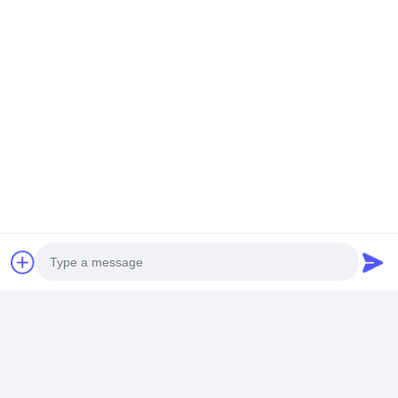
Μιλήστε τώρα.
Αποκτήστε Την Καλύτερη Τιμή Για
Συνεχές ρεύμα 32mm σημαδιών
κυκλοφορίας ακριβή στοιχεία
μετρητών οπισθοανακλαστήρων
8.4V κόκκινα
Τσάτ
Συνιστώμενα Προϊόντα
Photo