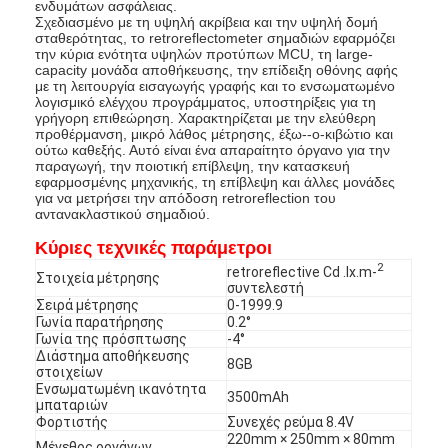
ενδυμάτων ασφάλειας.
Σχεδιασμένο με τη υψηλή ακρίβεια και την υψηλή δομή
σταθερότητας, το retroreflectometer σημαδιών εφαρμόζει
την κύρια ενότητα υψηλών προτύπων MCU, τη large-
capacity μονάδα αποθήκευσης, την επίδειξη οθόνης αφής
με τη λειτουργία εισαγωγής γραφής και το ενσωματωμένο
λογισμικό ελέγχου προγράμματος, υποστηρίξεις για τη
γρήγορη επιθεώρηση. Χαρακτηρίζεται με την ελεύθερη
προθέρμανση, μικρό λάθος μέτρησης, έξω--ο-κιβώτιο και
ούτω καθεξής. Αυτό είναι ένα απαραίτητο όργανο για την
παραγωγή, την ποιοτική επίβλεψη, την κατασκευή
εφαρμοσμένης μηχανικής, τη επίβλεψη και άλλες μονάδες
για να μετρήσει την απόδοση retroreflection του
αντανακλαστικού σημαδιού.
Κύριες τεχνικές παράμετροι
2
retroreflective Cd .lx.m-
Στοιχεία μέτρησης
συντελεστή
Σειρά μέτρησης
0-1999.9
Γωνία παρατήρησης
0.2°
Γωνία της πρόσπτωσης
-4°
Διάστημα αποθήκευσης
8GB
στοιχείων
Ενσωματωμένη ικανότητα
3500mAh
μπαταριών
Φορτιστής
Συνεχές ρεύμα 8.4V
220mm × 250mm × 80mm
Μέγεθος οργάνων