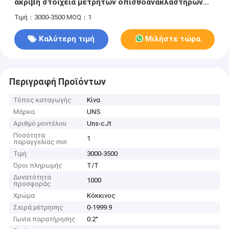
ακριβή στοιχεία μετρητών οπισθοανακλαστήρων
8.4V κόκκινα
Τιμή：3000-3500
MOQ：1
Καλύτερη τιμή
Μιλήστε τώρα.
Περιγραφή Προϊόντων
Τόπος καταγωγής
Κίνα
Μάρκα
UNS
Αριθμό μοντέλου
Uns-cJt
Ποσότητα
1
παραγγελίας min
Τιμή
3000-3500
Όροι πληρωμής
T/T
Δυνατότητα
1000
προσφοράς
Χρώμα
Κόκκινος
Σειρά μέτρησης
0-1999.9
Γωνία παρατήρησης
0.2°