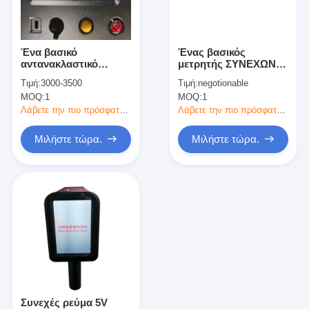
Σχετικά με εμάς
Επισκέψεις στο εργοστάσιο
Ένα βασικό
Ένας βασικός
αντανακλαστικό
μετρητής ΣΥΝΕΧΩΝ
Έλεγχος Ποιότητας
λογότυπο
8.4V 3500mAh
Τιμή:
3000-3500
Τιμή:
negotionable
Retroreflectometer
οπισθοανακλαστήρων
MOQ:
1
MOQ:
1
340mm X 95mm
βαθμολόγησης για τα
Επικοινωνήστε μαζί μας
ανίχνευσης
οδικά σημάδια
Λάβετε την πιο πρόσφατη τιμή
Λάβετε την πιο πρόσφατη τιμή
Ειδήσεις
Μιλήστε τώρα.
Μιλήστε τώρα.
Υποθέσεις
Μετρητής οπισθοανακλαστήρων
Πεζοδρόμιο που χαρακτηρίζει Retroreflectometer
Σημάδι Retroreflectometer
Συνεχές ρεύμα 5V