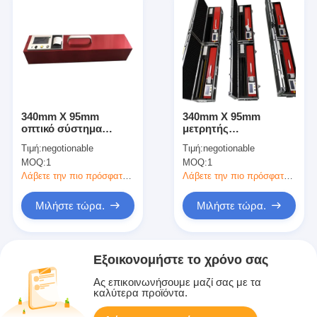
340mm X 95mm
340mm X 95mm
οπτικό σύστημα
μετρητής
Retroreflectometer για
οπισθοανακλαστήρων
Τιμή:
negotionable
Τιμή:
negotionable
τα οδικά σημάδια
για τα οδικά σημάδια
MOQ:
1
MOQ:
1
μια βασική
βαθμολόγηση
Λάβετε την πιο πρόσφατη τιμή
Λάβετε την πιο πρόσφατη τιμή
Μιλήστε τώρα.
Μιλήστε τώρα.
Εξοικονομήστε το χρόνο σας
Ας επικοινωνήσουμε μαζί σας με τα
καλύτερα προϊόντα.