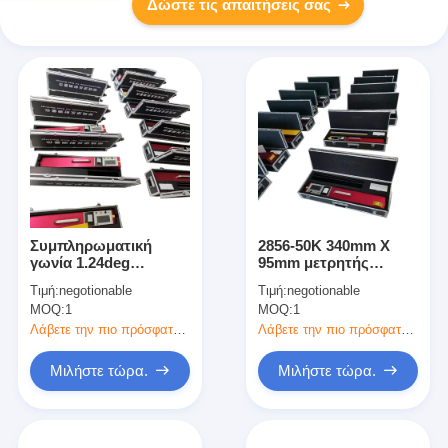
Δώστε τις απαιτήσεις σας
Συμπληρωματική
2856-50K 340mm X
γωνία 1.24deg
95mm μετρητής
Retroreflectometer για
οπισθοανακλαστήρων
Τιμή:
negotionable
Τιμή:
negotionable
τα οδικά σημάδια
για τα οδικά σημάδια
MOQ:
1
MOQ:
1
Λάβετε την πιο πρόσφατη τιμή
Λάβετε την πιο πρόσφατη τιμή
Μιλήστε τώρα.
Μιλήστε τώρα.