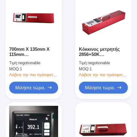
700mm X 135mm X
Κόκκινος μετρητής
115mm
2856+50K
Retroreflectometer για
οπισθοανακλαστήρων
Τιμή:
negotionable
Τιμή:
negotionable
το οδικό
οδικών σημαδιών
MOQ:
1
MOQ:
1
κατοχυρωμένο με
δίπλωμα
Λάβετε την πιο πρόσφατη τιμή
Λάβετε την πιο πρόσφατη τιμή
ευρεσιτεχνίας
σημάδια οπτικό
Μιλήστε τώρα.
Μιλήστε τώρα.
σύστημα
Σπίτι
Προϊόντα
Εκπομπή VR