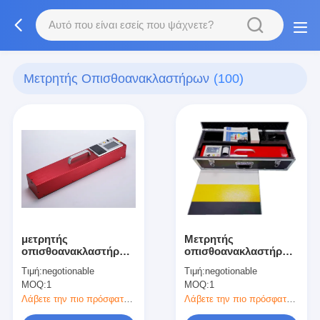
Μετρητής Οπισθοανακλαστήρων
(100)
μετρητής
Μετρητής
οπισθοανακλαστήρων
οπισθοανακλαστήρων
700mmx135mmx115mm
γωνίας της
Τιμή:
negotionable
Τιμή:
negotionable
πρόσπτωσης
MOQ:
1
MOQ:
1
88.76deg για τα οδικά
σημάδια
Λάβετε την πιο πρόσφατη τιμή
Λάβετε την πιο πρόσφατη τιμή