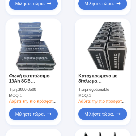
Μιλήστε τώρα.
Μιλήστε τώρα.
Φωνή εκτυπώσιμο
Κατοχυρωμένο με
13Ah 8GB
δίπλωμα
Retroreflectometer
ευρεσιτεχνίας
Τιμή:
3000-3500
Τιμή:
negotionable
οθόνης αφής για τα
μετρητής οπτικό
MOQ:
1
MOQ:
1
οδικά σημάδια
σύστημα
οπισθοανακλαστήρων
Λάβετε την πιο πρόσφατη τιμή
Λάβετε την πιο πρόσφατη τιμή
γωνίας 1.05deg
παρατήρησης
Μιλήστε τώρα.
Μιλήστε τώρα.