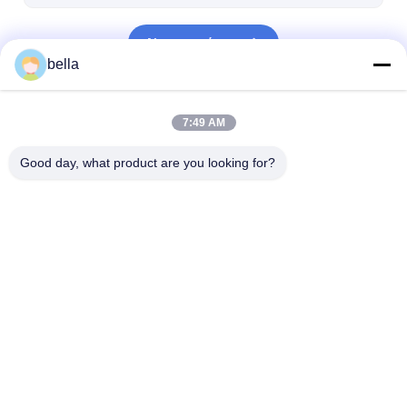
Να συνεχίσει
bella
Οι Κατηγορίες Μας
7:49 AM
Good day, what product are you looking for?
Μετρητής
Πεζοδρόμιο που
Σημάδι
οπισθοανακλαστήρων
χαρακτηρίζει
Retroreflectom
Retroreflectometer
Αρχική
Περίπου
επαφή
Desktop
Σελίδα
εμείς
Site
Sitemap
Πολιτική απορρήτου