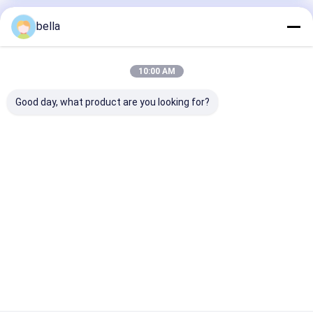
bella
Στοιχεία Επικοινωνίας
Ms. BELLA LIU
10:00 AM
86 -15222916980
Good day, what product are you looking for?
Χρονική οδός, Νο 9706 λεωφόρος Fanhua, ζώνη
οικονομικής ανάπτυξης, πόλη Hefei, επαρχία Anhui
Μιλήστε τώρα.
Αποκτήστε Την Καλύτερη Τιμή Για
1.1KG δρόμος που
χαρακτηρίζει το
μετρητή πάχους