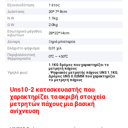
Εξουσιοδότηση
1 έτος
Διάσταση
20* 7* 8cm
N.W
1.1kg
G.W
2.0kg
Εσωτερικό μέγεθος
28*22*14cm
κιβωτίων
Δύναμη
Ξηρά μπαταρία
Ελάχιστο ψήφισμα
0,01 χιλ.
Περιβαλλοντική
0℃ ~ +50℃
θερμοκρασία
1.1KG δρόμος που χαρακτηρίζει το
μετρητή πάχους
Υψηλό φως:
,
,
Ψηφιακός μετρητής πάχους UNS 1.1KG
Δρόμος UNS 0.02MM που χαρακτηρίζει
το μετρητή πάχους
Uns10-2 κατασκευαστής που
χαρακτηρίζει τα
ακριβή στοιχεία
μετρητών πάχους
μια βασική
ανίχνευση