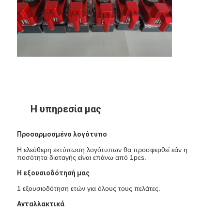
Αναδρομικός αντανακλαστικός μετρητής
Δρόμος που χαρακτηρίζει το μετρητή πάχους
Φορητό Retroreflectometer
Φορητό Retroreflectometer
Αναδρομικά αντανακλαστικά σημάδια
Η υπηρεσία μας
Αντανακλαστικές αυτοκόλλητες ετικέττες ποδηλάτων
Αντανακλαστικές αυτοκόλλητες ετικέττες ταινιών
Προσαρμοσμένο λογότυπο
Η ελεύθερη εκτύπωση λογότυπων θα προσφερθεί εάν η
Αντανακλαστικές αυτοκόλλητες ετικέττες αυτοκινήτων
ποσότητα διαταγής είναι επάνω από 1pcs.
Η εξουσιοδότησή μας
1 εξουσιοδότηση ετών για όλους τους πελάτες.
Ανταλλακτικά