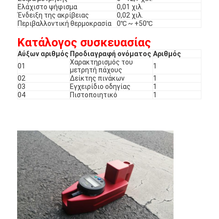
Ελάχιστο ψήφισμα
0,01 χιλ.
Ένδειξη της ακρίβειας
0,02 χιλ.
Περιβαλλοντική θερμοκρασία
0℃ ~ +50℃
Κατάλογος συσκευασίας
Αύξων αριθμός
Προδιαγραφή ονόματος
Αριθμός
Χαρακτηρισμός του
01
1
μετρητή πάχους
02
Δείκτης πινάκων
1
03
Εγχειρίδιο οδηγίας
1
04
Πιστοποιητικό
1
Σπίτι
Προϊόντα
Εκπομπή VR