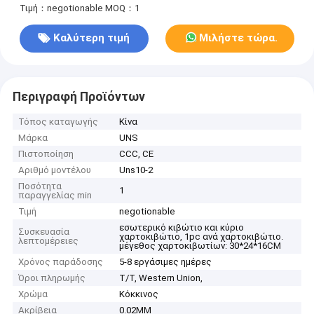
Τιμή：negotionable
MOQ：1
Καλύτερη τιμή
Μιλήστε τώρα.
Περιγραφή Προϊόντων
Τόπος καταγωγής
Κίνα
Μάρκα
UNS
Πιστοποίηση
CCC, CE
Αριθμό μοντέλου
Uns10-2
Ποσότητα
1
παραγγελίας min
Τιμή
negotionable
εσωτερικό κιβώτιο και κύριο
Συσκευασία
χαρτοκιβώτιο, 1pc ανά χαρτοκιβώτιο.
λεπτομέρειες
μέγεθος χαρτοκιβωτίων: 30*24*16CM
Χρόνος παράδοσης
5-8 εργάσιμες ημέρες
Όροι πληρωμής
T/T, Western Union,
Χρώμα
Κόκκινος
Ακρίβεια
0.02MM