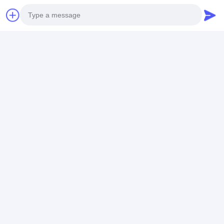
Τσάτ
Photo
Συνιστώμενα Προϊόντα
Video Call
Audio Call
0.02mm Αύξητη
Μετρητής πάχους
Ακριβής Μέτρ
ακρίβεια εύρος
οδικής σήμανσης με
Πάχους Κόκκι
μέτρησης -12.7mm
ακρίβεια Μέτρηση
Οδικών Σημά
12.7mm για ακριβείς
πάχους οδικών
Ακρίβειας 0,
μετρήσεις στην
σημάτων με
Καλύτερη τιμή
Καλύτερη τιμή
Καλύτερη 
κατασκευή
αναλογία ανάλυσης