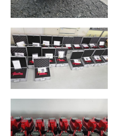
Σχετικά με εμάς
Επισκέψεις στο εργοστάσιο
Έλεγχος Ποιότητας
Επικοινωνήστε μαζί μας
Ειδήσεις
Υποθέσεις
Μετρητής οπισθοανακλαστήρων
Πεζοδρόμιο που χαρακτηρίζει Retroreflectometer
Σημάδι Retroreflectometer