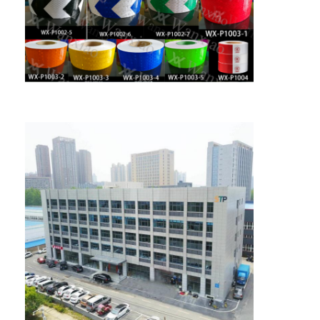
Αναδρομικός αντανακλαστικός μετρητής
Δρόμος που χαρακτηρίζει το μετρητή πάχους
Φορητό Retroreflectometer
Φορητό Retroreflectometer
Αναδρομικά αντανακλαστικά σημάδια
Αντανακλαστικές αυτοκόλλητες ετικέττες ποδηλάτων
Αντανακλαστικές αυτοκόλλητες ετικέττες ταινιών
Αντανακλαστικές αυτοκόλλητες ετικέττες αυτοκινήτων