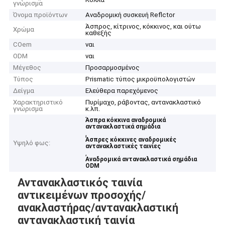
γνώρισμα
Όνομα προϊόντων
Αναδρομική συσκευή Reflctor
Άσπρος, κίτρινος, κόκκινος, και ούτω
Χρώμα
καθεξής
COem
ναι
ODM
ναι
Μέγεθος
Προσαρμοσμένος
Τύπος
Prismatic τύπος μικροϋπολογιστών
Δείγμα
Ελεύθερα παρεχόμενος
Χαρακτηριστικό
Πυρίμαχο, ράβοντας, αντανακλαστικό
γνώρισμα
κ.λπ.
Άσπρα κόκκινα αναδρομικά
αντανακλαστικά σημάδια
,
Άσπρες κόκκινες αναδρομικές
Υψηλό φως:
αντανακλαστικές ταινίες
,
Αναδρομικά αντανακλαστικά σημάδια
ODM
Αντανακλαστικός ταινία
αντικειμένων προσοχής/
ανακλαστήρας/αντανακλαστική
αντανακλαστική ταινία