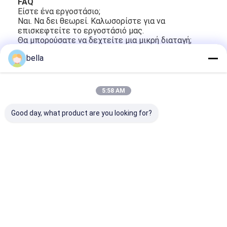
FAQ
Είστε ένα εργοστάσιο;
Ναι. Να δει θεωρεί. Καλωσορίστε για να
επισκεφτείτε το εργοστάσιό μας.
Θα μπορούσατε να δεχτείτε μια μικρή διαταγή;
Ναι, δεχόμαστε μια δοκιμαστική διαταγή να
bella
ελέγξουμε την ποιότητα, δεν διστάζουμε να
έρθουμε σε επαφή με με μας.
Αυτό που είναι εσείς επιλέξτε το χρόνο και το
χρόνο παραγωγής.
5:58 AM
1. Χρόνος δειγμάτων: 1-2 ημέρες για το έτοιμο
δείγμα, σε 7 ημέρες για το προσαρμοσμένο δείγμα.
Good day, what product are you looking for?
2. Χρόνος παραγωγής: 10-15 εργάσιμες ημέρες.
Θα μπορούσα να πάρω ένα δείγμα για να ελέγξω
την ποιότητα;
Ναι, μπορούμε συνήθεια το δείγμα με το
ΛΟΓΟΤΥΠΟ, το μέγεθος και το χρώμα σας.
Μπορείτε να παραγάγετε ακολουθείτε το σχέδιό
μας;
Ναι, δεχόμαστε προσαρμοσμένος, και μπορούμε
σύμφωνα με το μέγεθος και το λογότυπό σας στα
προϊόντα.
Ετικέττες: