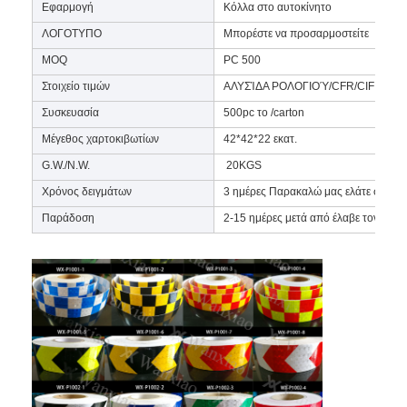
Εφαρμογή
Κόλλα στο αυτοκίνητο
Σχετικά με εμάς
ΛΟΓΟΤΥΠΟ
Μπορέστε να προσαρμοστείτε
Επισκέψεις στο εργοστάσιο
MOQ
PC 500
Στοιχείο τιμών
ΑΛΥΣΊΔΑ ΡΟΛΟΓΙΟΎ/CFR/CIF
Έλεγχος Ποιότητας
Συσκευασία
500pc το /carton
Επικοινωνήστε μαζί μας
Μέγεθος χαρτοκιβωτίων
42*42*22 εκατ.
G.W./N.W.
20KGS
Ειδήσεις
Χρόνος δειγμάτων
3 ημέρες Παρακαλώ μας ελάτε σε επαφ
Υποθέσεις
Παράδοση
2-15 ημέρες μετά από έλαβε τον κάτ
Μετρητής οπισθοανακλαστήρων
Πεζοδρόμιο που χαρακτηρίζει Retroreflectometer
Σημάδι Retroreflectometer