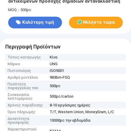
αντικειμένων προσοχής σημαδιών αντανακλαστική
MOQ：500pc
Καλύτερη τιμή
Μιλήστε τώρα.
Περιγραφή Προϊόντων
Τόπος καταγωγής
Κίνα
Μάρκα
UNS
Πιστοποίηση
ISO9001
Αριθμό μοντέλου
983bm-FSQ
Ποσότητα
500pc
παραγγελίας min
Συσκευασία
500pc/carton
λεπτομέρειες
Χρόνος παράδοσης
8-10 εργάσιμες ημέρες
Όροι πληρωμής
T/T, Western Union, MoneyGram, L/C
Δυνατότητα
10000pc την εβδομάδα
προσφοράς
Χαρακτηριστικό
Κόλλα