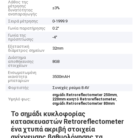
Λάθος της
μέτρησης
≤3%
δυνατότητας
αναπαραγωγής
Σειρά μέτρησης
0-1999.9
Γωνία παρατήρησης
0.2°
Γωνία της
-4°
πρόσπτωσης
Εξεταστική
32mm
διάμετρος σημείων
Διάστημα
αποθήκευσης
8GB
στοιχείων
Ενσωματωμένη
ικανότητα
3500mAH
μπαταριών
Φορτιστής
Συνεχές ρεύμα 8.4V
,
σημάδι Retroreflectometer 250mm
Υψηλό φως:
,
220mm κινητό Retroreflectometer
σημάδι Retroreflectometer 80mm
Το σημάδι κυκλοφορίας
κατασκευαστών Retroreflectometer
ένα χτυπά ακριβή στοιχεία
ανίχνευσης βαθμολόγησης τα