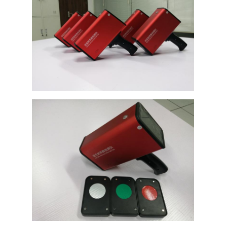
Σχετικά με εμάς
Επισκέψεις στο εργοστάσιο
Έλεγχος Ποιότητας
Επικοινωνήστε μαζί μας
Ειδήσεις
Υποθέσεις
Μετρητής οπισθοανακλαστήρων
Πεζοδρόμιο που χαρακτηρίζει Retroreflectometer
Σημάδι Retroreflectometer