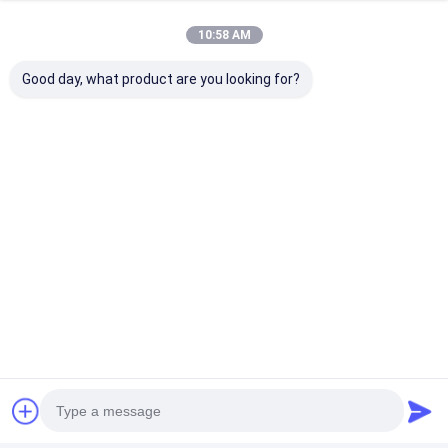
10:58 AM
Good day, what product are you looking for?
Αποκτήστε Την Καλύτερη Τιμή Για
Σημάδι κυκλοφορίας
Retroreflectometer 220mm ×
250mm × 80mm
Τσάτ
Συνιστώμενα Προϊόντα