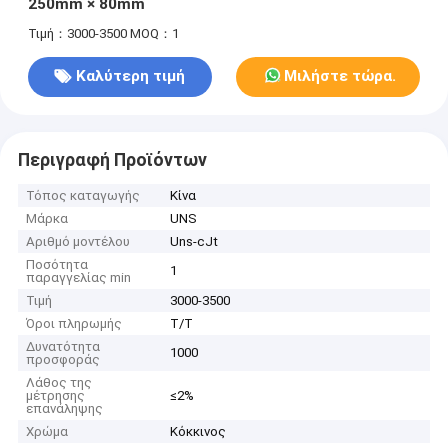
250mm × 80mm
Τιμή：3000-3500
MOQ：1
Καλύτερη τιμή
Μιλήστε τώρα.
Περιγραφή Προϊόντων
Τόπος καταγωγής
Κίνα
Μάρκα
UNS
Αριθμό μοντέλου
Uns-cJt
Ποσότητα
1
παραγγελίας min
Τιμή
3000-3500
Όροι πληρωμής
T/T
Δυνατότητα
1000
προσφοράς
Λάθος της
μέτρησης
≤2%
επανάληψης
Χρώμα
Κόκκινος