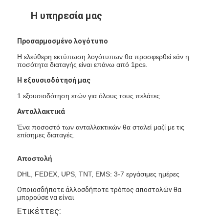
Αναδρομικός αντανακλαστικός μετρητής
Η υπηρεσία μας
Δρόμος που χαρακτηρίζει το μετρητή πάχους
Προσαρμοσμένο λογότυπο
Φορητό Retroreflectometer
Η ελεύθερη εκτύπωση λογότυπων θα προσφερθεί εάν η
ποσότητα διαταγής είναι επάνω από 1pcs.
Φορητό Retroreflectometer
Η εξουσιοδότησή μας
Αναδρομικά αντανακλαστικά σημάδια
1 εξουσιοδότηση ετών για όλους τους πελάτες.
Ανταλλακτικά
Αντανακλαστικές αυτοκόλλητες ετικέττες ποδηλάτων
Ένα ποσοστό των ανταλλακτικών θα σταλεί μαζί με τις
επίσημες διαταγές.
Αντανακλαστικές αυτοκόλλητες ετικέττες ταινιών
Αντανακλαστικές αυτοκόλλητες ετικέττες αυτοκινήτων
Αποστολή
DHL, FEDEX, UPS, TNT, EMS: 3-7 εργάσιμες ημέρες
Οποιοσδήποτε άλλοσδήποτε τρόπος αποστολών θα
μπορούσε να είναι
Ετικέττες: