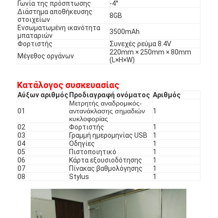
Γωνία της πρόσπτωσης
-4°
Διάστημα αποθήκευσης
8GB
στοιχείων
Ενσωματωμένη ικανότητα
3500mAh
μπαταριών
Φορτιστής
Συνεχές ρεύμα 8.4V
220mm × 250mm × 80mm
Μέγεθος οργάνων
(L×H×W)
Κατάλογος συσκευασίας
Αύξων αριθμός
Προδιαγραφή ονόματος
Αριθμός
Μετρητής αναδρομικός-
01
αντανάκλασης σημαδιών
1
κυκλοφορίας
02
Φορτιστής
1
03
Γραμμή ημερομηνίας USB
1
04
Οδηγίες
1
05
Πιστοποιητικό
1
06
Κάρτα εξουσιοδότησης
1
Σπίτι
07
Πίνακας βαθμολόγησης
1
08
Stylus
1
Προϊόντα
Εκπομπή VR