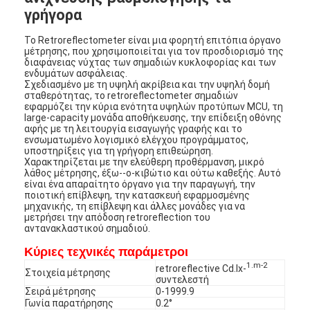
γρήγορα
Το Retroreflectometer είναι μια φορητή επιτόπια όργανο
μέτρησης, που χρησιμοποιείται για τον προσδιορισμό της
διαφάνειας νύχτας των σημαδιών κυκλοφορίας και των
ενδυμάτων ασφάλειας.
Σχεδιασμένο με τη υψηλή ακρίβεια και την υψηλή δομή
σταθερότητας, το retroreflectometer σημαδιών
εφαρμόζει την κύρια ενότητα υψηλών προτύπων MCU, τη
large-capacity μονάδα αποθήκευσης, την επίδειξη οθόνης
αφής με τη λειτουργία εισαγωγής γραφής και το
ενσωματωμένο λογισμικό ελέγχου προγράμματος,
υποστηρίξεις για τη γρήγορη επιθεώρηση.
Χαρακτηρίζεται με την ελεύθερη προθέρμανση, μικρό
λάθος μέτρησης, έξω--ο-κιβώτιο και ούτω καθεξής. Αυτό
είναι ένα απαραίτητο όργανο για την παραγωγή, την
ποιοτική επίβλεψη, την κατασκευή εφαρμοσμένης
μηχανικής, τη επίβλεψη και άλλες μονάδες για να
μετρήσει την απόδοση retroreflection του
αντανακλαστικού σημαδιού.
Κύριες τεχνικές παράμετροι
1.m-2
retroreflective Cd.lx-
Στοιχεία μέτρησης
συντελεστή
Σειρά μέτρησης
0-1999.9
Γωνία παρατήρησης
0.2°