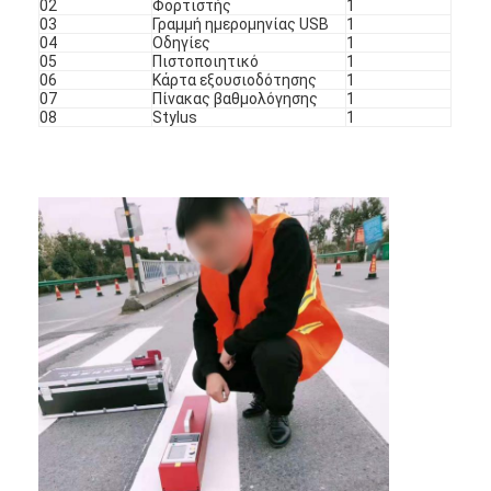
02
Φορτιστής
1
Αναδρομικός αντανακλαστικός μετρητής
03
Γραμμή ημερομηνίας USB
1
04
Οδηγίες
1
05
Πιστοποιητικό
1
Δρόμος που χαρακτηρίζει το μετρητή πάχους
06
Κάρτα εξουσιοδότησης
1
07
Πίνακας βαθμολόγησης
1
Φορητό Retroreflectometer
08
Stylus
1
Φορητό Retroreflectometer
Αναδρομικά αντανακλαστικά σημάδια
Αντανακλαστικές αυτοκόλλητες ετικέττες ποδηλάτων
Αντανακλαστικές αυτοκόλλητες ετικέττες ταινιών
Αντανακλαστικές αυτοκόλλητες ετικέττες αυτοκινήτων