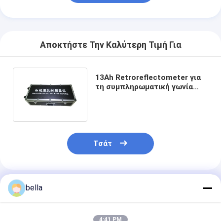
Αποκτήστε Την Καλύτερη Τιμή Για
13Ah Retroreflectometer για
τη συμπληρωματική γωνία
1.24deg οδικών σημαδιών
Τσάτ
Συνιστώμενα Προϊόντα
bella
4:41 PM