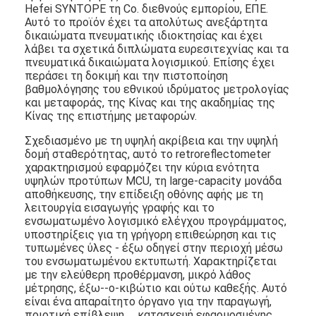
Hefei SYNTOPE τη Co. διεθνούς εμπορίου, ΕΠΕ.
Αυτό το προϊόν έχει τα απολύτως ανεξάρτητα
δικαιώματα πνευματικής ιδιοκτησίας και έχει
λάβει τα σχετικά διπλώματα ευρεσιτεχνίας και τα
πνευματικά δικαιώματα λογισμικού. Επίσης έχει
περάσει τη δοκιμή και την πιστοποίηση
βαθμολόγησης του εθνικού ιδρύματος μετρολογίας
και μεταφοράς, της Κίνας και της ακαδημίας της
Κίνας της επιστήμης μεταφορών.
Σχεδιασμένο με τη υψηλή ακρίβεια και την υψηλή
δομή σταθερότητας, αυτό το retroreflectometer
χαρακτηρισμού εφαρμόζει την κύρια ενότητα
υψηλών προτύπων MCU, τη large-capacity μονάδα
αποθήκευσης, την επίδειξη οθόνης αφής με τη
λειτουργία εισαγωγής γραφής και το
ενσωματωμένο λογισμικό ελέγχου προγράμματος,
υποστηρίξεις για τη γρήγορη επιθεώρηση και τις
Σπίτι
τυπωμένες ύλες - έξω οδηγεί στην περιοχή μέσω
του ενσωματωμένου εκτυπωτή. Χαρακτηρίζεται
Προϊόντα
με την ελεύθερη προθέρμανση, μικρό λάθος
μέτρησης, έξω--ο-κιβώτιο και ούτω καθεξής. Αυτό
Εκπομπή VR
είναι ένα απαραίτητο όργανο για την παραγωγή,
ποιοτική επίβλεψη, κατασκευή εφαρμοσμένης