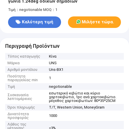
γωνία 1.24deg οδικών σημαδιών
Τιμή：negotionable
MOQ：1
Καλύτερη τιμή
Μιλήστε τώρα.
Περιγραφή Προϊόντων
Τόπος καταγωγής
Κίνα
Μάρκα
UNS
Αριθμό μοντέλου
Uns-BX1
Ποσότητα
1
παραγγελίας min
Τιμή
negotionable
εσωτερικό κιβώτιο και κύριο
Συσκευασία
χαρτοκιβώτιο, 1pc ανά χαρτοκιβώτιο.
λεπτομέρειες
μέγεθος χαρτοκιβωτίων: 80*35*25CM
Όροι πληρωμής
T/T, Western Union, MoneyGram
Δυνατότητα
1000
προσφοράς
Λάθος της
μέτρησης
≤3%