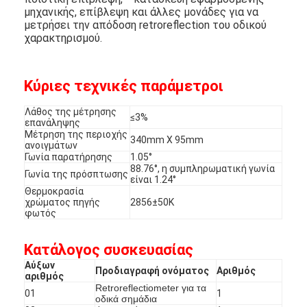
μηχανικής, επίβλεψη και άλλες μονάδες για να
Σχετικά με εμάς
μετρήσει την απόδοση retroreflection του οδικού
χαρακτηρισμού.
Επισκέψεις στο εργοστάσιο
Έλεγχος Ποιότητας
Κύριες τεχνικές παράμετροι
Επικοινωνήστε μαζί μας
Λάθος της μέτρησης
≤3%
επανάληψης
Ειδήσεις
Μέτρηση της περιοχής
340mm X 95mm
ανοιγμάτων
Γωνία παρατήρησης
1.05°
Υποθέσεις
88.76°, η συμπληρωματική γωνία
Γωνία της πρόσπτωσης
είναι 1.24°
Θερμοκρασία
χρώματος πηγής
2856±50K
φωτός
Μετρητής οπισθοανακλαστήρων
Κατάλογος συσκευασίας
Πεζοδρόμιο που χαρακτηρίζει Retroreflectometer
Αύξων
Προδιαγραφή ονόματος
Αριθμός
αριθμός
Σημάδι Retroreflectometer
Retroreflectiometer για τα
01
1
οδικά σημάδια