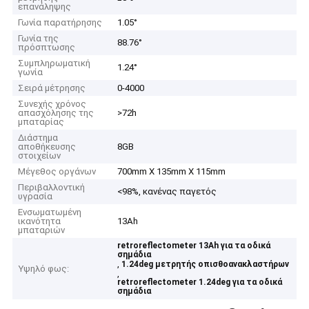
επανάληψης
Γωνία παρατήρησης
1.05°
Γωνία της
88.76°
πρόσπτωσης
Συμπληρωματική
1.24°
γωνία
Σειρά μέτρησης
0-4000
Συνεχής χρόνος
απασχόλησης της
>72h
μπαταρίας
Διάστημα
αποθήκευσης
8GB
στοιχείων
Μέγεθος οργάνων
700mm X 135mm X 115mm
Περιβαλλοντική
<98%, κανένας παγετός
υγρασία
Ενσωματωμένη
ικανότητα
13Ah
μπαταριών
retroreflectometer 13Ah για τα οδικά
σημάδια
,
1.24deg μετρητής οπισθοανακλαστήρων
Υψηλό φως:
,
retroreflectometer 1.24deg για τα οδικά
σημάδια