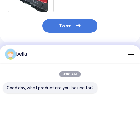
κυκλοφορίας
Τσάτ
Συνιστώμενα Προϊόντα
bella
3:08 AM
Good day, what product are you looking for?
Μετρητής
Κίτρινο Γκρι
0.2° Μέτρο
ανάστροφης
Ανακλαστικό Μέτρο
Αντανάκλαση
ανάκλασης
με Διεπαφή RS232
Γωνίας
δεδομένων 8GB με
και Τροφοδοσία 6V
Παρατήρησης 
γωνία πρόσπτωσης
DC
-5℃~+50℃ με
Καλύτερη τιμή
Καλύτερη τιμή
Καλύτερη 
-4° και θερμοκρασία
Σημείο Δοκιμ