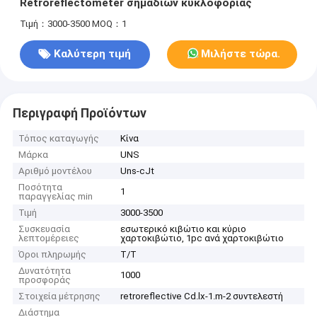
Retroreflectometer σημαδιών κυκλοφορίας
Τιμή：3000-3500
MOQ：1
Καλύτερη τιμή
Μιλήστε τώρα.
Περιγραφή Προϊόντων
Τόπος καταγωγής
Κίνα
Μάρκα
UNS
Αριθμό μοντέλου
Uns-cJt
Ποσότητα
1
παραγγελίας min
Τιμή
3000-3500
Συσκευασία
εσωτερικό κιβώτιο και κύριο
λεπτομέρειες
χαρτοκιβώτιο, 1pc ανά χαρτοκιβώτιο
Όροι πληρωμής
T/T
Δυνατότητα
1000
προσφοράς
Στοιχεία μέτρησης
retroreflective Cd.lx-1.m-2 συντελεστή
Διάστημα