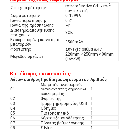
2
retroreflective Cd .lx.m-
Στοιχεία μέτρησης
συντελεστή
Σειρά μέτρησης
0-1999.9
Γωνία παρατήρησης
0.2°
Γωνία της πρόσπτωσης
-4°
Διάστημα αποθήκευσης
8GB
στοιχείων
Ενσωματωμένη ικανότητα
3500mAh
μπαταριών
Φορτιστής
Συνεχές ρεύμα 8.4V
220mm × 250mm × 80mm
Μέγεθος οργάνων
(L×H×W)
Κατάλογος συσκευασίας
Αύξων αριθμός
Προδιαγραφή ονόματος
Αριθμός
Μετρητής αναδρομικός-
01
αντανάκλασης σημαδιών
1
κυκλοφορίας
Σπίτι
02
Φορτιστής
1
03
Γραμμή ημερομηνίας USB
1
04
Οδηγίες
1
Προϊόντα
05
Πιστοποιητικό
1
06
Κάρτα εξουσιοδότησης
1
Εκπομπή VR
07
Πίνακας βαθμολόγησης
1
08
Stylus
1