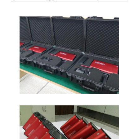
Σχετικά με εμάς
Επισκέψεις στο εργοστάσιο
Έλεγχος Ποιότητας
Επικοινωνήστε μαζί μας
Ειδήσεις
Υποθέσεις
Μετρητής οπισθοανακλαστήρων
Πεζοδρόμιο που χαρακτηρίζει Retroreflectometer
Σημάδι Retroreflectometer