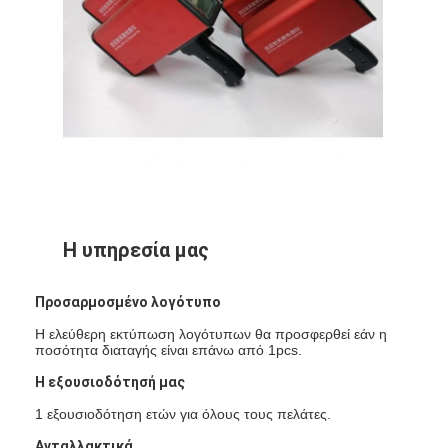
Αναδρομικός αντανακλαστικός μετρητής
Δρόμος που χαρακτηρίζει το μετρητή πάχους
Φορητό Retroreflectometer
Φορητό Retroreflectometer
Αναδρομικά αντανακλαστικά σημάδια
Αντανακλαστικές αυτοκόλλητες ετικέττες ποδηλάτων
Η υπηρεσία μας
Αντανακλαστικές αυτοκόλλητες ετικέττες ταινιών
Προσαρμοσμένο λογότυπο
Αντανακλαστικές αυτοκόλλητες ετικέττες αυτοκινήτων
Η ελεύθερη εκτύπωση λογότυπων θα προσφερθεί εάν η
ποσότητα διαταγής είναι επάνω από 1pcs.
Η εξουσιοδότησή μας
1 εξουσιοδότηση ετών για όλους τους πελάτες.
Ανταλλακτικά