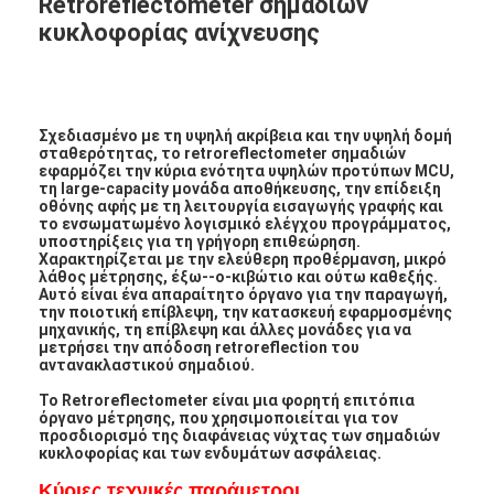
Retroreflectometer σημαδιών
κυκλοφορίας ανίχνευσης
Σχεδιασμένο με τη υψηλή ακρίβεια και την υψηλή δομή
σταθερότητας, το retroreflectometer σημαδιών
εφαρμόζει την κύρια ενότητα υψηλών προτύπων MCU,
τη large-capacity μονάδα αποθήκευσης, την επίδειξη
οθόνης αφής με τη λειτουργία εισαγωγής γραφής και
το ενσωματωμένο λογισμικό ελέγχου προγράμματος,
υποστηρίξεις για τη γρήγορη επιθεώρηση.
Χαρακτηρίζεται με την ελεύθερη προθέρμανση, μικρό
λάθος μέτρησης, έξω--ο-κιβώτιο και ούτω καθεξής.
Αυτό είναι ένα απαραίτητο όργανο για την παραγωγή,
την ποιοτική επίβλεψη, την κατασκευή εφαρμοσμένης
μηχανικής, τη επίβλεψη και άλλες μονάδες για να
μετρήσει την απόδοση retroreflection του
αντανακλαστικού σημαδιού.
Το Retroreflectometer είναι μια φορητή επιτόπια
όργανο μέτρησης, που χρησιμοποιείται για τον
προσδιορισμό της διαφάνειας νύχτας των σημαδιών
κυκλοφορίας και των ενδυμάτων ασφάλειας.
Κύριες τεχνικές παράμετροι