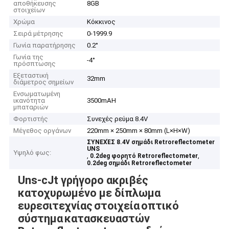
αποθήκευσης
8GB
στοιχείων
Χρώμα
Κόκκινος
Σειρά μέτρησης
0-1999.9
Γωνία παρατήρησης
0.2°
Γωνία της
-4°
πρόσπτωσης
Εξεταστική
32mm
διάμετρος σημείων
Ενσωματωμένη
ικανότητα
3500mAH
μπαταριών
Φορτιστής
Συνεχές ρεύμα 8.4V
Μέγεθος οργάνων
220mm × 250mm × 80mm (L×H×W)
ΣΥΝΕΧΈΣ 8.4V σημάδι Retroreflectometer
UNS
Υψηλό φως:
,
,
0.2deg φορητό Retroreflectometer
0.2deg σημάδι Retroreflectometer
Uns-cJt γρήγορο ακριβές
κατοχυρωμένο με δίπλωμα
ευρεσιτεχνίας
στοιχεία
οπτικό
σύστημα
κατασκευαστών