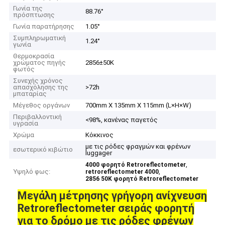
Γωνία της
88.76°
πρόσπτωσης
Γωνία παρατήρησης
1.05°
Συμπληρωματική
1.24°
γωνία
Θερμοκρασία
χρώματος πηγής
2856±50K
φωτός
Συνεχής χρόνος
απασχόλησης της
>72h
μπαταρίας
Μέγεθος οργάνων
700mm X 135mm X 115mm (L×H×W)
Περιβαλλοντική
<98%, κανένας παγετός
υγρασία
Χρώμα
Κόκκινος
με τις ρόδες φραγμών και φρένων
εσωτερικό κιβώτιο
luggager
,
4000 φορητό Retroreflectometer
Υψηλό φως:
,
retroreflectometer 4000
2856 50K φορητό Retroreflectometer
Μεγάλη μέτρησης γρήγορη ανίχνευση
Retroreflectometer σειράς φορητή
για το δρόμο με τις ρόδες φρένων