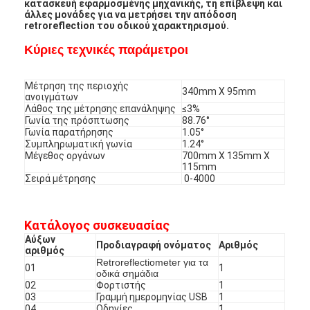
κατασκευή εφαρμοσμένης μηχανικής, τη επίβλεψη και
άλλες μονάδες για να μετρήσει την απόδοση
retroreflection του οδικού χαρακτηρισμού.
Κύριες τεχνικές παράμετροι
Μέτρηση της περιοχής
340mm X 95mm
ανοιγμάτων
Λάθος της μέτρησης επανάληψης
≤3%
Γωνία της πρόσπτωσης
88.76°
Γωνία παρατήρησης
1.05°
Συμπληρωματική γωνία
1.24°
Μέγεθος οργάνων
700mm X 135mm X
115mm
Σειρά μέτρησης
0-4000
Κατάλογος συσκευασίας
Σπίτι
Αύξων
Προδιαγραφή ονόματος
Αριθμός
αριθμός
Προϊόντα
Retroreflectiometer για τα
01
1
οδικά σημάδια
02
Φορτιστής
1
Εκπομπή VR
03
Γραμμή ημερομηνίας USB
1
04
Οδηγίες
1