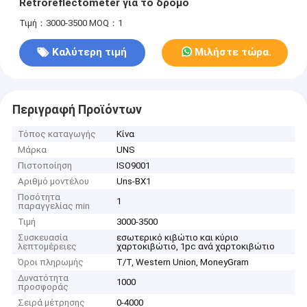
Retroreflectometer για το δρόμο
Τιμή：3000-3500
MOQ：1
Καλύτερη τιμή
Μιλήστε τώρα.
Περιγραφή Προϊόντων
Τόπος καταγωγής
Κίνα
Μάρκα
UNS
Πιστοποίηση
ISO9001
Αριθμό μοντέλου
Uns-BX1
Ποσότητα
1
παραγγελίας min
Τιμή
3000-3500
Συσκευασία
εσωτερικό κιβώτιο και κύριο
λεπτομέρειες
χαρτοκιβώτιο, 1pc ανά χαρτοκιβώτιο
Όροι πληρωμής
T/T, Western Union, MoneyGram
Δυνατότητα
1000
προσφοράς
Σειρά μέτρησης
0-4000