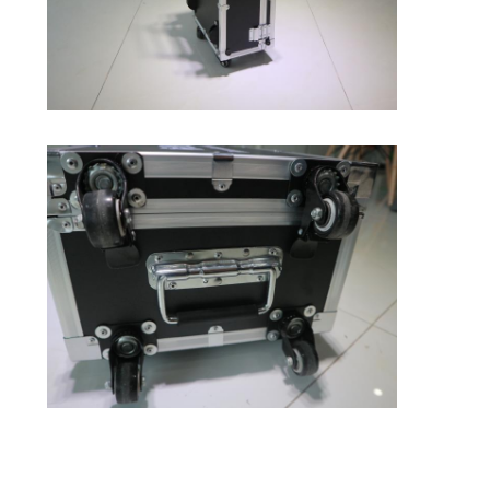
Αναδρομικός αντανακλαστικός μετρητής
Δρόμος που χαρακτηρίζει το μετρητή πάχους
Φορητό Retroreflectometer
Φορητό Retroreflectometer
Αναδρομικά αντανακλαστικά σημάδια
Αντανακλαστικές αυτοκόλλητες ετικέττες ποδηλάτων
Αντανακλαστικές αυτοκόλλητες ετικέττες ταινιών
Αντανακλαστικές αυτοκόλλητες ετικέττες αυτοκινήτων