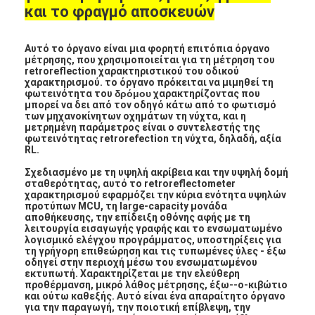
και το φραγμό αποσκευών
Αυτό το όργανο είναι μια φορητή επιτόπια όργανο
μέτρησης, που χρησιμοποιείται για τη μέτρηση του
retroreflection χαρακτηριστικού του οδικού
χαρακτηρισμού. το όργανο πρόκειται να μιμηθεί τη
φωτεινότητα του
δρόμου
χαρακτηρίζοντας που
μπορεί να δει από τον οδηγό κάτω από το φωτισμό
των μηχανοκίνητων οχημάτων τη νύχτα, και η
μετρημένη παράμετρος είναι ο συντελεστής της
φωτεινότητας retrorefection τη νύχτα, δηλαδή, αξία
RL.
Σχεδιασμένο με τη υψηλή ακρίβεια και την υψηλή δομή
σταθερότητας, αυτό το retroreflectometer
χαρακτηρισμού εφαρμόζει την κύρια ενότητα υψηλών
προτύπων MCU, τη large-capacity μονάδα
αποθήκευσης, την επίδειξη οθόνης αφής με τη
λειτουργία εισαγωγής γραφής και το ενσωματωμένο
λογισμικό ελέγχου προγράμματος, υποστηρίξεις για
τη γρήγορη επιθεώρηση και τις τυπωμένες ύλες - έξω
οδηγεί στην περιοχή μέσω του ενσωματωμένου
εκτυπωτή. Χαρακτηρίζεται με την ελεύθερη
προθέρμανση, μικρό λάθος μέτρησης, έξω--ο-κιβώτιο
και ούτω καθεξής. Αυτό είναι ένα απαραίτητο όργανο
για την παραγωγή, την ποιοτική επίβλεψη, την