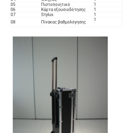
05
Πιστοποιητικό
1
Σχετικά με εμάς
06
Κάρτα εξουσιοδότησης
1
07
Stylus
1
Επισκέψεις στο εργοστάσιο
1
08
Πίνακας βαθμολόγησης
Έλεγχος Ποιότητας
Επικοινωνήστε μαζί μας
Ειδήσεις
Υποθέσεις
Μετρητής οπισθοανακλαστήρων
Πεζοδρόμιο που χαρακτηρίζει Retroreflectometer
Σημάδι Retroreflectometer