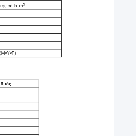
2
ς cd .lx .m
 (Μ×Υ×Π)
ιθμός