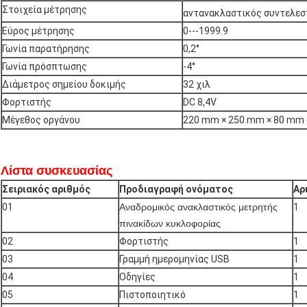
Στοιχεία μέτρησης
αντανακλαστικός συντελεστή
Εύρος μέτρησης
0---1999.9
Γωνία παρατήρησης
0,2°
Γωνία πρόσπτωσης
-4°
Διάμετρος σημείου δοκιμής
32 χιλ
Φορτιστής
DC 8,4V
Μέγεθος οργάνου
220 mm × 250 mm × 80 mm
Λίστα συσκευασίας
Σειριακός αριθμός
Προδιαγραφή ονόματος
Αρ
01
Αναδρομικός ανακλαστικός μετρητής
1
πινακίδων κυκλοφορίας
02
Φορτιστής
1
03
Γραμμή ημερομηνίας USB
1
04
Οδηγίες
1
05
Πιστοποιητικό
1