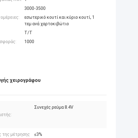
3000-3500
ομέρειες:
εσωτερικό κουτί και κύριο κουτί, 1
τεμ ανά χαρτοκιβώτιο
T/T
σφοράς:
1000
ωγής χειρογράφου
Συνεχές ρεύμα 8.4V
ιστής:
ς της μέτρησης
≤3%