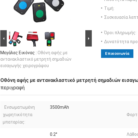
Τιμή:
Συσκευασία λεπτ
Όροι πληρωμής:
Δυνατότητα προ
Μεγάλες Εικόνας :
Οθόνη αφής με
Επικοινωνία
αντανακλαστικό μετρητή σημαδιών
εισαγωγής χειρογράφου
Οθόνη αφής με αντανακλαστικό μετρητή σημαδιών εισαγ
περιγραφή
Ενσωματωμένη
3500mAh
χωρητικότητα
Φορτ
μπαταρίας:
0.2°
Λάθο