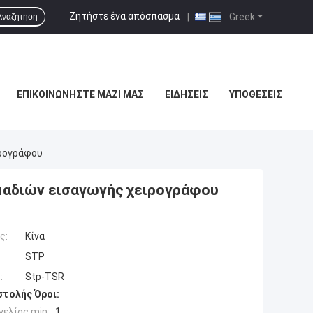
Ζητήστε ένα απόσπασμα
|
Greek
Αναζήτηση
ΕΠΙΚΟΙΝΩΝΉΣΤΕ ΜΑΖΊ ΜΑΣ
ΕΙΔΉΣΕΙΣ
ΥΠΟΘΈΣΕΙΣ
ιρογράφου
μαδιών εισαγωγής χειρογράφου
ς:
Κίνα
STP
:
Stp-TSR
τολής Όροι:
ελίας min:
1