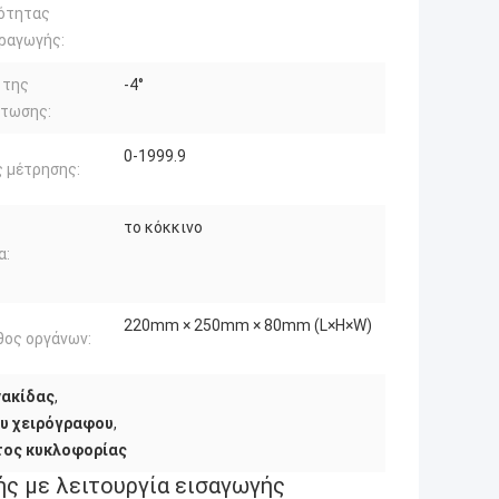
ότητας
ραγωγής:
 της
-4°
τωσης:
0-1999.9
 μέτρησης:
το κόκκινο
α:
220mm × 250mm × 80mm (L×H×W)
θος οργάνων:
νακίδας
,
υ χειρόγραφου
,
τος κυκλοφορίας
ής με λειτουργία εισαγωγής