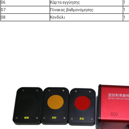
06
Κάρτα εγγύησης
1
07
Πίνακας βαθμονόμησης
1
08
Κονδύλι
1