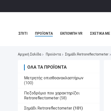
ΣΠΊΤΙ
ΠΡΟΪΌΝΤΑ
ΕΚΠΟΜΠΉ VR
ΣΧΕΤΙΚΆ ΜΕ
Αρχική Σελίδα
Προϊόντα
Σημάδι Retroreflectometer
ΌΛΑ ΤΑ ΠΡΟΪΌΝΤΑ
Μετρητής οπισθοανακλαστήρων
(100)
Πεζοδρόμιο που χαρακτηρίζει
Retroreflectometer
(58)
Σημάδι Retroreflectometer
(101)