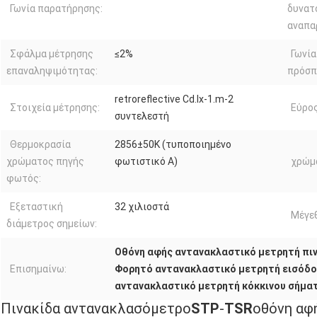
Γωνία παρατήρησης:
δυνατ
αναπα
Σφάλμα μέτρησης
≤2%
Γωνία
επαναληψιμότητας:
πρόσπ
retroreflective Cd.lx-1.m-2
Στοιχεία μέτρησης:
Εύρος
συντελεστή
Θερμοκρασία
2856±50K (τυποποιημένο
χρώματος πηγής
φωτιστικό Α)
χρώμ
φωτός:
Εξεταστική
32 χιλιοστά
Μέγε
διάμετρος σημείων:
Οθόνη αφής αντανακλαστικό μετρητή πι
Επισημαίνω:
Φορητό αντανακλαστικό μετρητή εισόδο
αντανακλαστικό μετρητή κόκκινου σήμα
Πινακίδα αντανακλασόμετρο
STP
-
TSR
οθόνη αφ